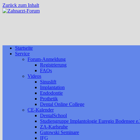
Zurück zum Inhalt
Startseite
Service
Forum-Anmeldung
Registrierung
FAQs
Videos
Sinuslift
Implantation
Endodontie
Prothetik
Dental Online College
CE-Kalender
DentalSchool
Studiengruppe Implantologie Euregio Bodensee e.
ZA-Karlsruhe
Gutowski Seminare
IFG