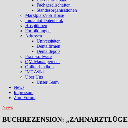
Fachgesellschaften
Standesorganisationen
Marktplatz/Job-Börse
Implantat-Datenbank
Hospitionen
Fortbildungen
Adressen
Universitäten
Dentalfirmen
Dentaldepots
Praxissoftware
QM-Manangement
Online Lexikon
IMC-Wiki
Über Uns
Unser Team
News
Impressum
Zum Forum
News
BUCHREZENSION: „ZAHNARZTLÜGE