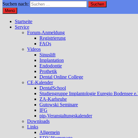
Suchen nach:
Menü
Startseite
Service
Forum-Anmeldung
Registrierung
FAQs
Videos
Sinuslift
Implantation
Endodontie
Prothetik
Dental Online College
CE-Kalender
DentalSchool
Studiengruppe Implantologie Euregio Bodensee e.
ZA-Karlsruhe
Gutowski Seminare
IFG
pip-Veranstaltungskalender
Downloads
Links
Allgemein
EDV/Homepage