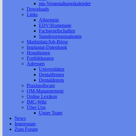
pip-Veranstaltungskalender
Downloads
Links
Allgemein
EDV/Homepage
Fachgesellschaften
Standesorganisationen
Marktplatz/Job-Börse
Implantat-Datenbank
Hospitionen
Fortbildungen
Adressen
Universitäten
Dentalfirmen
Dentaldepots
Praxissoftware
QM-Manangement
Online Lexikon
IMC-Wiki
Über Uns
Unser Team
News
Impressum
Zum Forum