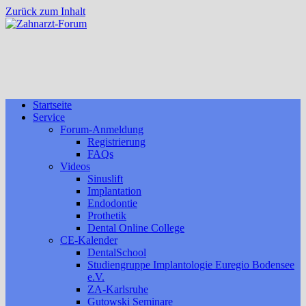
Zurück zum Inhalt
Startseite
Service
Forum-Anmeldung
Registrierung
FAQs
Videos
Sinuslift
Implantation
Endodontie
Prothetik
Dental Online College
CE-Kalender
DentalSchool
Studiengruppe Implantologie Euregio Bodensee
e.V.
ZA-Karlsruhe
Gutowski Seminare