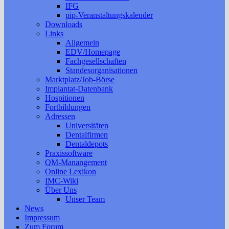
IFG
pip-Veranstaltungskalender
Downloads
Links
Allgemein
EDV/Homepage
Fachgesellschaften
Standesorganisationen
Marktplatz/Job-Börse
Implantat-Datenbank
Hospitionen
Fortbildungen
Adressen
Universitäten
Dentalfirmen
Dentaldepots
Praxissoftware
QM-Manangement
Online Lexikon
IMC-Wiki
Über Uns
Unser Team
News
Impressum
Zum Forum