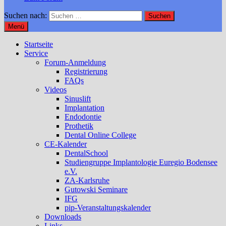
Suchen nach:
Menü
Startseite
Service
Forum-Anmeldung
Registrierung
FAQs
Videos
Sinuslift
Implantation
Endodontie
Prothetik
Dental Online College
CE-Kalender
DentalSchool
Studiengruppe Implantologie Euregio Bodensee
e.V.
ZA-Karlsruhe
Gutowski Seminare
IFG
pip-Veranstaltungskalender
Downloads
Links