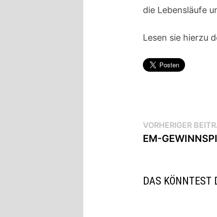
die Lebensläufe u
Lesen sie hierzu 
Beitragsnav
VORHERIGER BEIT
EM-GEWINNSPI
DAS KÖNNTEST 