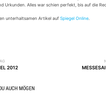
nd Urkunden. Alles war schien perfekt, bis auf die R
den unterhaltsamen Artikel auf
Spiegel Online
.
igation
Vorheriger
RAG
Beitrag:
EL 2012
MESSESA
DU AUCH MÖGEN