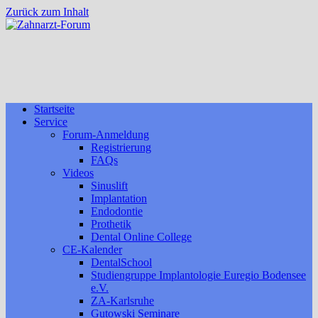
Zurück zum Inhalt
Startseite
Service
Forum-Anmeldung
Registrierung
FAQs
Videos
Sinuslift
Implantation
Endodontie
Prothetik
Dental Online College
CE-Kalender
DentalSchool
Studiengruppe Implantologie Euregio Bodensee
e.V.
ZA-Karlsruhe
Gutowski Seminare