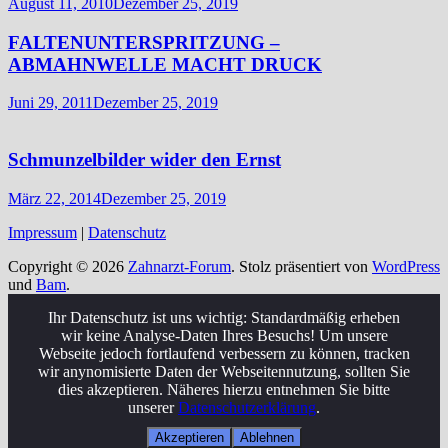
August 11, 2010
Dezember 25, 2019
FALTENUNTERSPRITZUNG –
ABMAHNWELLE MACHT DRUCK
Juni 29, 2011
Dezember 25, 2019
Schmunzelbilder wider den Ernst
März 22, 2014
Dezember 25, 2019
Impressum
|
Datenschutz
Copyright © 2026
Zahnarzt-Forum
. Stolz präsentiert von
WordPress
und
Bam
.
Ihr Datenschutz ist uns wichtig: Standardmäßig erheben
wir keine Analyse-Daten Ihres Besuchs! Um unsere
Webseite jedoch fortlaufend verbessern zu können, tracken
wir anynomisierte Daten der Webseitennutzung, sollten Sie
dies akzeptieren. Näheres hierzu entnehmen Sie bitte
unserer
Datenschutzerklärung
.
Akzeptieren
Ablehnen