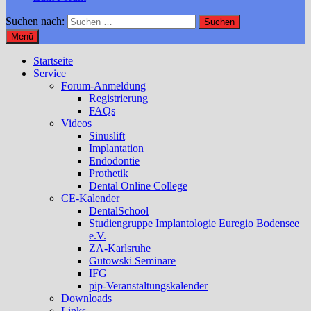
Suchen nach:
Menü
Startseite
Service
Forum-Anmeldung
Registrierung
FAQs
Videos
Sinuslift
Implantation
Endodontie
Prothetik
Dental Online College
CE-Kalender
DentalSchool
Studiengruppe Implantologie Euregio Bodensee
e.V.
ZA-Karlsruhe
Gutowski Seminare
IFG
pip-Veranstaltungskalender
Downloads
Links