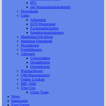
IFG
pip-Veranstaltungskalender
Downloads
Links
Allgemein
EDV/Homepage
Fachgesellschaften
Standesorganisationen
Marktplatz/Job-Börse
Implantat-Datenbank
Hospitionen
Fortbildungen
Adressen
Universitäten
Dentalfirmen
Dentaldepots
Praxissoftware
QM-Manangement
Online Lexikon
IMC-Wiki
Über Uns
Unser Team
News
Impressum
Zum Forum