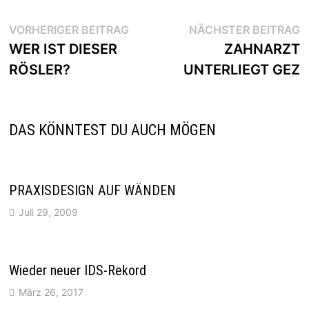
Beitragsnavigation
Vorheriger
N
VORHERIGER BEITRAG
NÄCHSTER BEITRAG
Beitrag:
B
WER IST DIESER
ZAHNARZT
RÖSLER?
UNTERLIEGT GEZ
DAS KÖNNTEST DU AUCH MÖGEN
PRAXISDESIGN AUF WÄNDEN
Juli 29, 2009
Wieder neuer IDS-Rekord
März 26, 2017