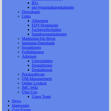
IFG
pip-Veranstaltungskalender
Downloads
Links
Allgemein
EDV/Homepage
Fachgesellschaften
Standesorganisationen
Marktplatz/Job-Börse
Implantat-Datenbank
Hospitionen
Fortbildungen
Adressen
Universitäten
Dentalfirmen
Dentaldepots
Praxissoftware
QM-Manangement
Online Lexikon
IMC-Wiki
Über Uns
Unser Team
News
Impressum
Zum Forum