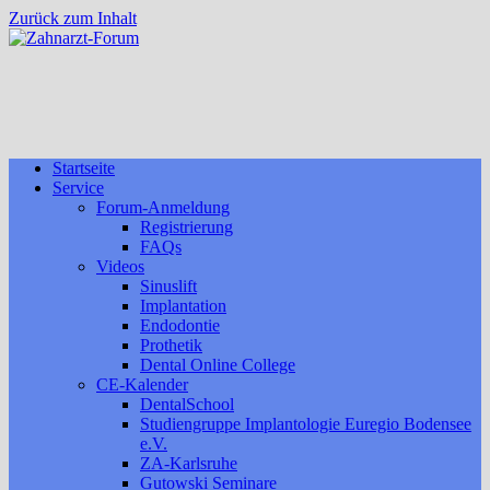
Zurück zum Inhalt
Startseite
Service
Forum-Anmeldung
Registrierung
FAQs
Videos
Sinuslift
Implantation
Endodontie
Prothetik
Dental Online College
CE-Kalender
DentalSchool
Studiengruppe Implantologie Euregio Bodensee
e.V.
ZA-Karlsruhe
Gutowski Seminare