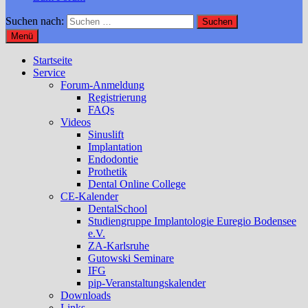
Suchen nach:
Menü
Startseite
Service
Forum-Anmeldung
Registrierung
FAQs
Videos
Sinuslift
Implantation
Endodontie
Prothetik
Dental Online College
CE-Kalender
DentalSchool
Studiengruppe Implantologie Euregio Bodensee
e.V.
ZA-Karlsruhe
Gutowski Seminare
IFG
pip-Veranstaltungskalender
Downloads
Links