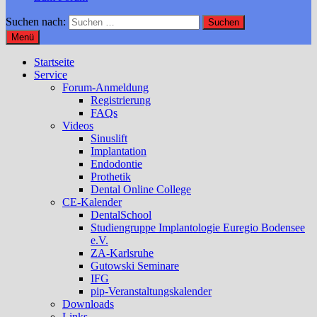
Suchen nach:
Menü
Startseite
Service
Forum-Anmeldung
Registrierung
FAQs
Videos
Sinuslift
Implantation
Endodontie
Prothetik
Dental Online College
CE-Kalender
DentalSchool
Studiengruppe Implantologie Euregio Bodensee
e.V.
ZA-Karlsruhe
Gutowski Seminare
IFG
pip-Veranstaltungskalender
Downloads
Links