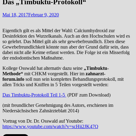
Das „Timbuktu-Protokoll“
Mai 18, 2017
Februar 9, 2020
Eigentlich gilt es als Mittel der Wahl: Calciumhydroxid zur
Desinfektion des Wurzelkanals. Auch an den Hochschulen wird es
so gelehrt. Das Mittel gilt als sehr gewebefreundlich. Eben diese
Gewebefreundlichkeit könnte nun aber der Grund dafür sein, dass
dabei nicht alle Keime erfasst werden. Die Folge ist ein Misserfolg
der endodontischen Maßnahme.
Kollege Osswald hat alternativ dazu seine
„Timbuktu-
Methode“
mit CHKM vorgestellt. Hier im
zahnarzt-
forum.info
soll nun sein komplettes Behandlungsprotokoll, mit
allen Tricks und Kniffen in 5 Teilen vorgestellt werden:
Das Timbuktu-Protokoll Teil 1-5
(PDF zum Download)
(mit freundlicher Genehmigung des Autors, erschienen im
Niedersächsischen Zahnärzteblatt 2014)
Vortrag von Dr. Dr. Osswald auf Youtube:
https://www.youtube.com/watch?v=scHii2JK47Q