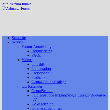
Zurück zum Inhalt
Startseite
Service
Forum-Anmeldung
Registrierung
FAQs
Videos
Sinuslift
Implantation
Endodontie
Prothetik
Dental Online College
CE-Kalender
DentalSchool
Studiengruppe Implantologie Euregio Bodensee
e.V.
ZA-Karlsruhe
Gutowski Seminare