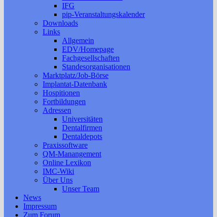
IFG
pip-Veranstaltungskalender
Downloads
Links
Allgemein
EDV/Homepage
Fachgesellschaften
Standesorganisationen
Marktplatz/Job-Börse
Implantat-Datenbank
Hospitionen
Fortbildungen
Adressen
Universitäten
Dentalfirmen
Dentaldepots
Praxissoftware
QM-Manangement
Online Lexikon
IMC-Wiki
Über Uns
Unser Team
News
Impressum
Zum Forum