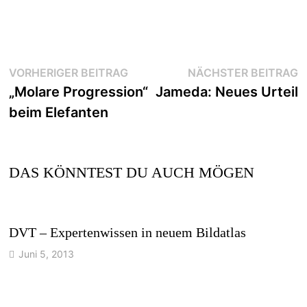
Beitragsnavigation
Vorheriger
N
VORHERIGER BEITRAG
NÄCHSTER BEITRAG
Beitrag:
B
„Molare Progression“
Jameda: Neues Urteil
beim Elefanten
DAS KÖNNTEST DU AUCH MÖGEN
DVT – Expertenwissen in neuem Bildatlas
Juni 5, 2013