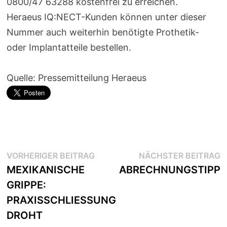
0800/47 63288 kostenfrei zu erreichen.
Heraeus IQ:NECT-Kunden können unter dieser
Nummer auch weiterhin benötigte Prothetik-
oder Implantatteile bestellen.
Quelle: Pressemitteilung Heraeus
Beitragsnavigation
Vorheriger
N
VORHERIGER BEITRAG
NÄCHSTER BEITRAG
Beitrag:
B
MEXIKANISCHE
ABRECHNUNGSTIPP
GRIPPE:
PRAXISSCHLIESSUNG
DROHT