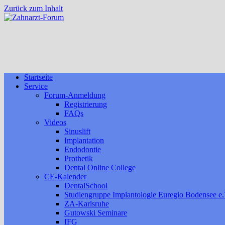
Zurück zum Inhalt
Startseite
Service
Forum-Anmeldung
Registrierung
FAQs
Videos
Sinuslift
Implantation
Endodontie
Prothetik
Dental Online College
CE-Kalender
DentalSchool
Studiengruppe Implantologie Euregio Bodensee e.
ZA-Karlsruhe
Gutowski Seminare
IFG