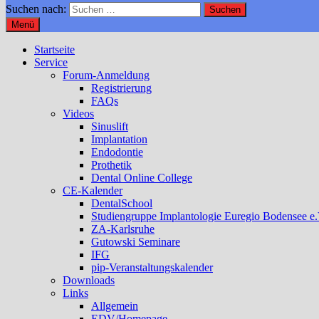
Suchen nach:
Menü
Startseite
Service
Forum-Anmeldung
Registrierung
FAQs
Videos
Sinuslift
Implantation
Endodontie
Prothetik
Dental Online College
CE-Kalender
DentalSchool
Studiengruppe Implantologie Euregio Bodensee e.
ZA-Karlsruhe
Gutowski Seminare
IFG
pip-Veranstaltungskalender
Downloads
Links
Allgemein
EDV/Homepage