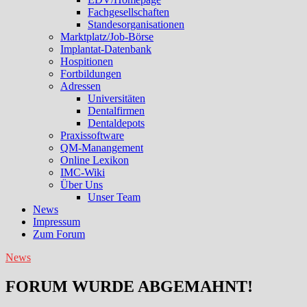
Fachgesellschaften
Standesorganisationen
Marktplatz/Job-Börse
Implantat-Datenbank
Hospitionen
Fortbildungen
Adressen
Universitäten
Dentalfirmen
Dentaldepots
Praxissoftware
QM-Manangement
Online Lexikon
IMC-Wiki
Über Uns
Unser Team
News
Impressum
Zum Forum
News
FORUM WURDE ABGEMAHNT!