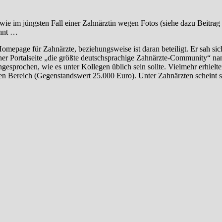
ie im jüngsten Fall einer Zahnärztin wegen Fotos (siehe dazu Beitra
ahnt …
mepage für Zahnärzte, beziehungsweise ist daran beteiligt. Er sah si
ner Portalseite „die größte deutschsprachige Zahnärzte-Community“ na
gesprochen, wie es unter Kollegen üblich sein sollte. Vielmehr erhielte
en Bereich (Gegenstandswert 25.000 Euro). Unter Zahnärzten scheint s