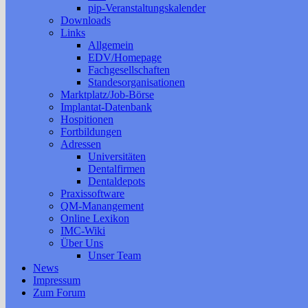
pip-Veranstaltungskalender
Downloads
Links
Allgemein
EDV/Homepage
Fachgesellschaften
Standesorganisationen
Marktplatz/Job-Börse
Implantat-Datenbank
Hospitionen
Fortbildungen
Adressen
Universitäten
Dentalfirmen
Dentaldepots
Praxissoftware
QM-Manangement
Online Lexikon
IMC-Wiki
Über Uns
Unser Team
News
Impressum
Zum Forum