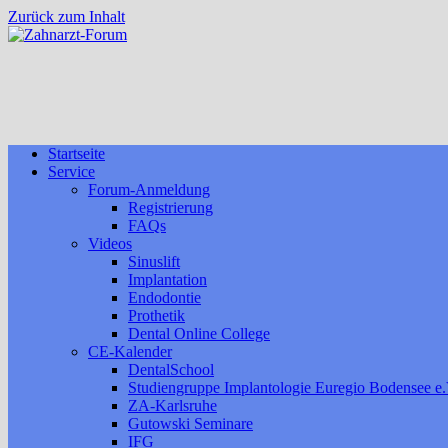
Zurück zum Inhalt
Startseite
Service
Forum-Anmeldung
Registrierung
FAQs
Videos
Sinuslift
Implantation
Endodontie
Prothetik
Dental Online College
CE-Kalender
DentalSchool
Studiengruppe Implantologie Euregio Bodensee e.
ZA-Karlsruhe
Gutowski Seminare
IFG