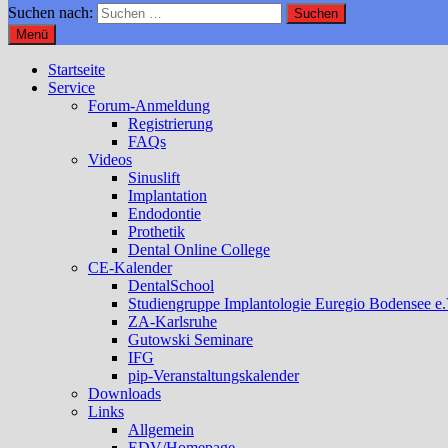
Suchen nach:
Menü
Startseite
Service
Forum-Anmeldung
Registrierung
FAQs
Videos
Sinuslift
Implantation
Endodontie
Prothetik
Dental Online College
CE-Kalender
DentalSchool
Studiengruppe Implantologie Euregio Bodensee e.
ZA-Karlsruhe
Gutowski Seminare
IFG
pip-Veranstaltungskalender
Downloads
Links
Allgemein
EDV/Homepage