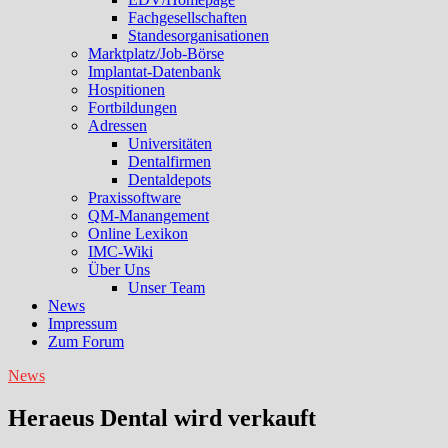
Fachgesellschaften
Standesorganisationen
Marktplatz/Job-Börse
Implantat-Datenbank
Hospitionen
Fortbildungen
Adressen
Universitäten
Dentalfirmen
Dentaldepots
Praxissoftware
QM-Manangement
Online Lexikon
IMC-Wiki
Über Uns
Unser Team
News
Impressum
Zum Forum
News
Heraeus Dental wird verkauft