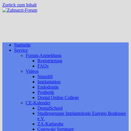
Zurück zum Inhalt
Startseite
Service
Forum-Anmeldung
Registrierung
FAQs
Videos
Sinuslift
Implantation
Endodontie
Prothetik
Dental Online College
CE-Kalender
DentalSchool
Studiengruppe Implantologie Euregio Bodensee
e.V.
ZA-Karlsruhe
Gutowski Seminare