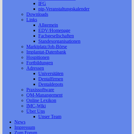
IFG
pip-Veranstaltungskalender
Downloads
Links
Allgemein
EDV/Homepage
Fachgesellschaften
Standesorganisationen
Marktplatz/Job-Börse
Implantat-Datenbank
Hospitionen
Fortbildungen
Adressen
Universitäten
Dentalfirmen
Dentaldepots
Praxissoftware
QM-Manangement
Online Lexikon
IMC-Wiki
Über Uns
Unser Team
News
Impressum
Zum Forum