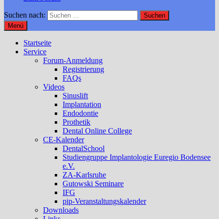
Suchen nach:
Menü
Startseite
Service
Forum-Anmeldung
Registrierung
FAQs
Videos
Sinuslift
Implantation
Endodontie
Prothetik
Dental Online College
CE-Kalender
DentalSchool
Studiengruppe Implantologie Euregio Bodensee
e.V.
ZA-Karlsruhe
Gutowski Seminare
IFG
pip-Veranstaltungskalender
Downloads
Links