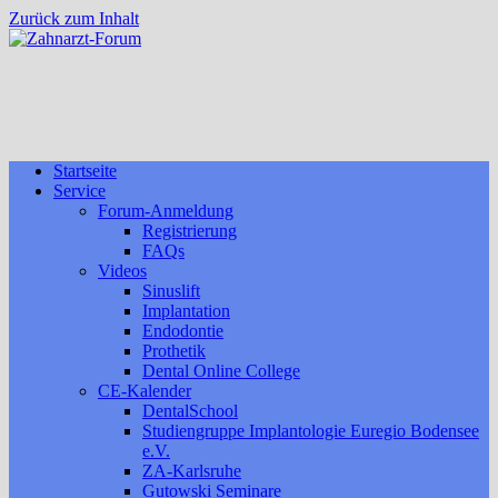
Zurück zum Inhalt
Startseite
Service
Forum-Anmeldung
Registrierung
FAQs
Videos
Sinuslift
Implantation
Endodontie
Prothetik
Dental Online College
CE-Kalender
DentalSchool
Studiengruppe Implantologie Euregio Bodensee
e.V.
ZA-Karlsruhe
Gutowski Seminare