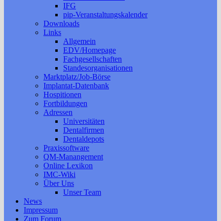
IFG
pip-Veranstaltungskalender
Downloads
Links
Allgemein
EDV/Homepage
Fachgesellschaften
Standesorganisationen
Marktplatz/Job-Börse
Implantat-Datenbank
Hospitionen
Fortbildungen
Adressen
Universitäten
Dentalfirmen
Dentaldepots
Praxissoftware
QM-Manangement
Online Lexikon
IMC-Wiki
Über Uns
Unser Team
News
Impressum
Zum Forum