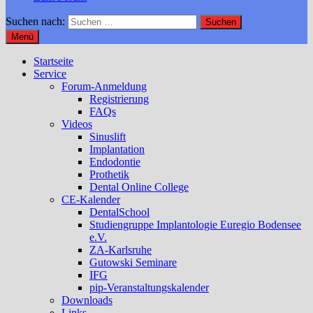
Suchen nach:
Menü
Startseite
Service
Forum-Anmeldung
Registrierung
FAQs
Videos
Sinuslift
Implantation
Endodontie
Prothetik
Dental Online College
CE-Kalender
DentalSchool
Studiengruppe Implantologie Euregio Bodensee
e.V.
ZA-Karlsruhe
Gutowski Seminare
IFG
pip-Veranstaltungskalender
Downloads
Links